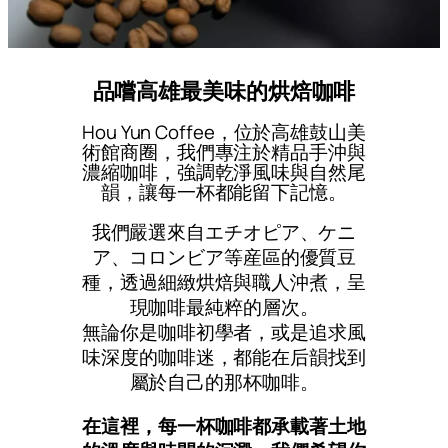
品嚐高雄最美味的烘焙咖啡
Hou Yun Coffee，位於高雄鼓山美
術館商圈，我們專注於精品手沖與
濃縮咖啡，強調乾淨風味與自然尾
韻，讓每一杯都能留下記憶。
我們嚴選來自エチオピア、ケニ
ア、コロンビア等産區的優質豆
種，透過細緻烘焙與職人沖煮，呈
現咖啡最純粹的層次。
無論你是咖啡初學者，或是追求風
味深度的咖啡迷，都能在后韻找到
屬於自己的那杯咖啡。
在這裡，每一杯咖啡都承載著土地