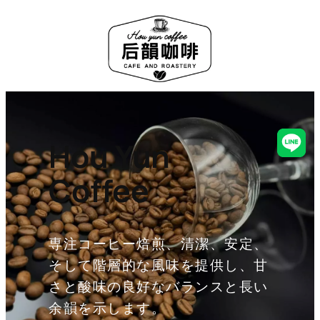
Hou Yun
Line
Coffee
専注コーヒー焙煎、清潔、安定、
そして階層的な風味を提供し、甘
さと酸味の良好なバランスと長い
余韻を示します。