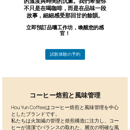
的溫度與時間的沉澱。我們希望你
不只是在喝咖啡，而是在品味一段
故事，細細感受那回甘的餘韻。
立即預訂品嚐工作坊，喚醒您的感
官！
試飲体験の予約
コーヒー焙煎と風味管理
Hou Yun Coffeeはコーヒー焙煎と風味管理を中心
としたブランドです。
私たちは火加減の管理と焙煎構造に注力し、コー
ヒーが清潔でバランスの取れた、層次の明確な風